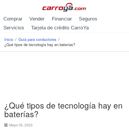
Pasar al contenido principal
Comprar
Vender
Financiar
Seguros
Servicios
Tarjeta de crédito CarroYa
Inicio
/
Guía para conductores
/
Se encuentra usted aquí
¿Qué tipos de tecnología hay en baterías?
¿Qué tipos de tecnología hay en
baterías?
Mayo 05, 2023