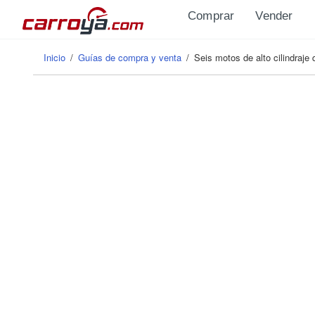
Pasar al contenido principal
Comprar
Vender
Inicio
/
Guías de compra y venta
/
Seis motos de alto cilindraje
Se encuentra usted aquí