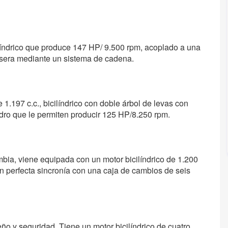
líndrico que produce 147 HP/ 9.500 rpm, acoplado a una
rasera mediante un sistema de cadena.
.197 c.c., bicilíndrico con doble árbol de levas con
indro que le permiten producir 125 HP/8.250 rpm.
bia, viene equipada con un motor bicilíndrico de 1.200
n perfecta sincronía con una caja de cambios de seis
o y seguridad. Tiene un motor bicilíndrico de cuatro