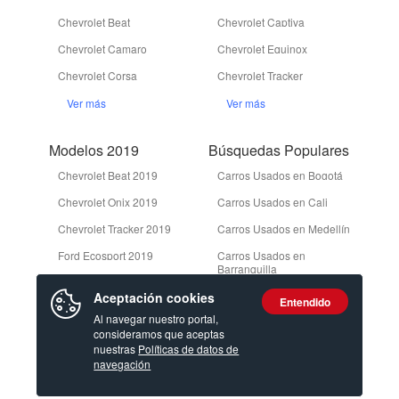
Chevrolet Beat
Chevrolet Captiva
Chevrolet Camaro
Chevrolet Equinox
Chevrolet Corsa
Chevrolet Tracker
Ver más
Ver más
Modelos 2019
Búsquedas Populares
Chevrolet Beat 2019
Carros Usados en Bogotá
Chevrolet Onix 2019
Carros Usados en Cali
Chevrolet Tracker 2019
Carros Usados en Medellín
Ford Ecosport 2019
Carros Usados en
Barranquilla
Ford Edge 2019
Camionetas Usadas en
Aceptación cookies
Entendido
Bogotá
Ver más
Al navegar nuestro portal,
consideramos que aceptas
Ver más
nuestras
Políticas de datos de
navegación