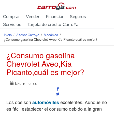
Pasar al contenido principal
Comprar
Vender
Financiar
Seguros
Servicios
Tarjeta de crédito CarroYa
Inicio
/
Asesor Carroya
/
Mecánica
/
Se encuentra usted aquí
¿Consumo gasolina Chevrolet Aveo,Kia Picanto,cuál es mejor?
¿Consumo gasolina
Chevrolet Aveo,Kia
Picanto,cuál es mejor?
Nov 19, 2014
Los dos son
excelentes. Aunque no
automóviles
es fácil establecer el consumo debido a la gran