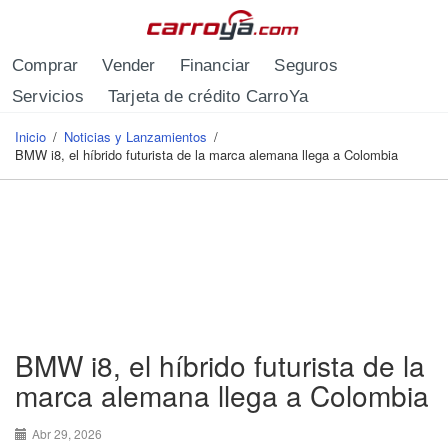
Pasar al contenido principal
Comprar
Vender
Financiar
Seguros
Servicios
Tarjeta de crédito CarroYa
Inicio
/
Noticias y Lanzamientos
/
Se encuentra usted aquí
BMW i8, el híbrido futurista de la marca alemana llega a Colombia
BMW i8, el híbrido futurista de la
marca alemana llega a Colombia
Abr 29, 2026