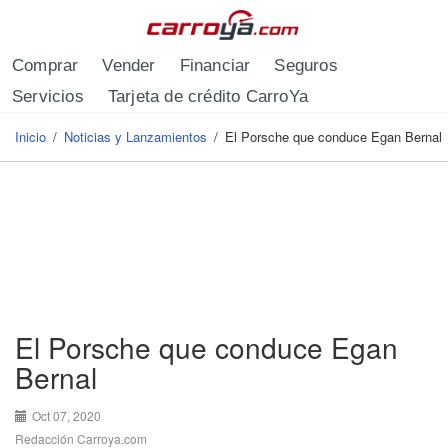
Pasar al contenido principal
Comprar
Vender
Financiar
Seguros
Servicios
Tarjeta de crédito CarroYa
Inicio
/
Noticias y Lanzamientos
/
El Porsche que conduce Egan Bernal
Se encuentra usted aquí
El Porsche que conduce Egan
Bernal
Oct 07, 2020
Redacción Carroya.com