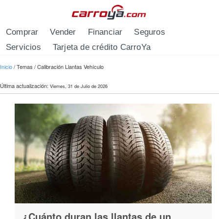
Pasar al contenido principal
Comprar
Vender
Financiar
Seguros
Servicios
Tarjeta de crédito CarroYa
Se encuentra usted aquí
Inicio
/
Temas
/
Calibración Llantas Vehículo
Última actualización:
Viernes, 31 de Julio de 2026
¿Cuánto duran las llantas de un