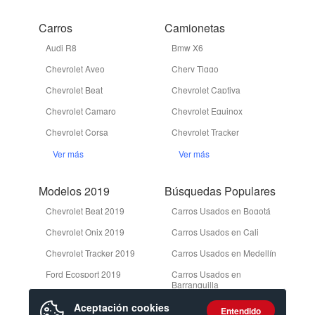
Carros
Camionetas
Audi R8
Bmw X6
Chevrolet Aveo
Chery Tiggo
Chevrolet Beat
Chevrolet Captiva
Chevrolet Camaro
Chevrolet Equinox
Chevrolet Corsa
Chevrolet Tracker
Ver más
Ver más
Modelos 2019
Búsquedas Populares
Chevrolet Beat 2019
Carros Usados en Bogotá
Chevrolet Onix 2019
Carros Usados en Cali
Chevrolet Tracker 2019
Carros Usados en Medellín
Ford Ecosport 2019
Carros Usados en
Barranquilla
Ford Edge 2019
Camionetas Usadas en
Aceptación cookies
Entendido