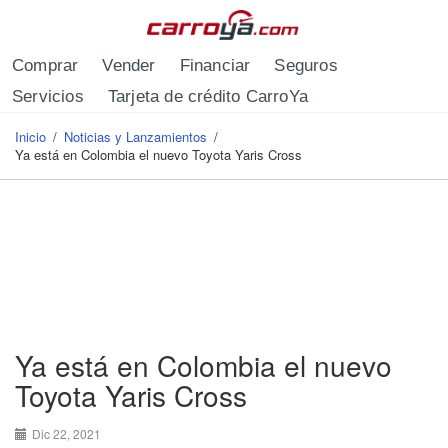
Pasar al contenido principal
Comprar
Vender
Financiar
Seguros
Servicios
Tarjeta de crédito CarroYa
Inicio
/
Noticias y Lanzamientos
/
Se encuentra usted aquí
Ya está en Colombia el nuevo Toyota Yaris Cross
Ya está en Colombia el nuevo
Toyota Yaris Cross
Dic 22, 2021