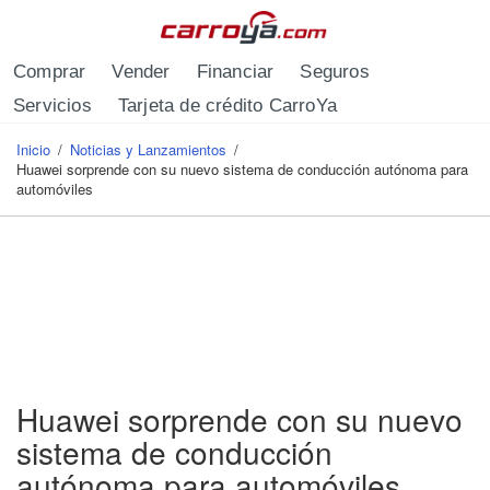
Pasar al contenido principal
Comprar
Vender
Financiar
Seguros
Servicios
Tarjeta de crédito CarroYa
Inicio
/
Noticias y Lanzamientos
/
Se encuentra usted aquí
Huawei sorprende con su nuevo sistema de conducción autónoma para
automóviles
Huawei sorprende con su nuevo
sistema de conducción
autónoma para automóviles