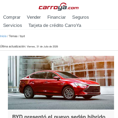
Pasar al contenido principal
Comprar
Vender
Financiar
Seguros
Servicios
Tarjeta de crédito CarroYa
Se encuentra usted aquí
Inicio
/
Temas
/
byd
Última actualización:
Viernes, 31 de Julio de 2026
BYD presentó el nuevo sedán híbrido