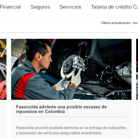
Financiar
Seguros
Servicios
Tarjeta de crédito 
Última actualización:
Vier
Fasecolda advierte una posible escasez de
repuestos en Colombia
Fasecolda anunció posibles demoras en la entrega de autopartes
y reparación de vehículos asegurados siniestrados.