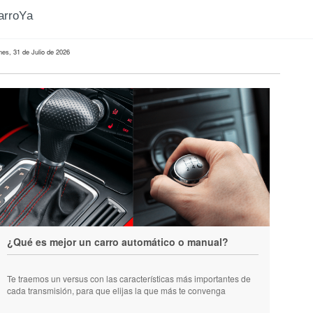
CarroYa
nes, 31 de Julio de 2026
¿Qué es mejor un carro automático o manual?
Te traemos un versus con las características más importantes de
cada transmisión, para que elijas la que más te convenga