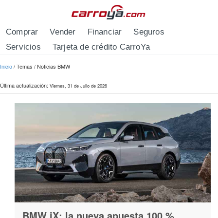
Pasar al contenido principal
Comprar
Vender
Financiar
Seguros
Servicios
Tarjeta de crédito CarroYa
Se encuentra usted aquí
Inicio
/
Temas
/
Noticias BMW
Última actualización:
Viernes, 31 de Julio de 2026
BMW iX: la nueva apuesta 100 %